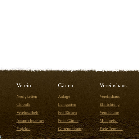
Verein
Gärten
Vereinshaus
Neuigkeiten
Anlage
Vereinshaus
Chronik
Lerngarten
Einrichtung
Vereinsarbeit
Freiflächen
Vermietung
Ansprechpartner
Freie Gärten
Mietpreise
Projekte
Gartenordnung
Freie Termine