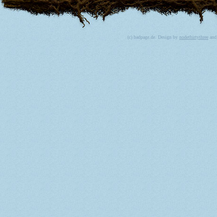
(c) badpage.de. Design by
nodethirtythree
an