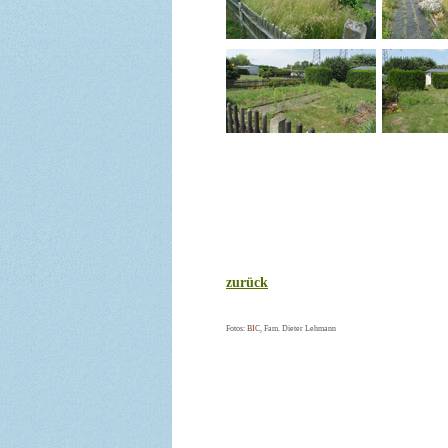
zurück
Fotos: B
I
C
, Fam. Dieter Lehmann