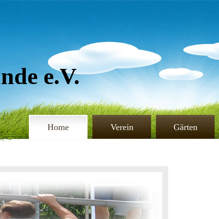
de e.V.
Home
Verein
Gärten