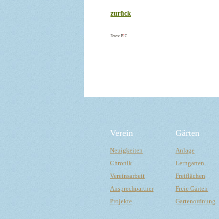
zurück
Fotos: B
I
C
Verein
Gärten
Neuigkeiten
Anlage
Chronik
Lerngarten
Vereinsarbeit
Freiflächen
Ansprechpartner
Freie Gärten
Projekte
Gartenordnung