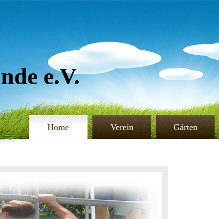
de e.V.
Home
Verein
Gärten