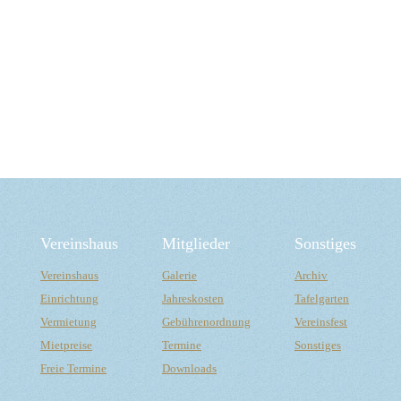
Vereinshaus
Mitglieder
S
onstiges
Vereinshaus
Galerie
Archiv
Einrichtung
Jahreskosten
Tafelgarten
Vermietung
Gebührenordnung
Vereinsfest
Mietpreise
Termine
Sonstiges
Freie Termine
Downloads